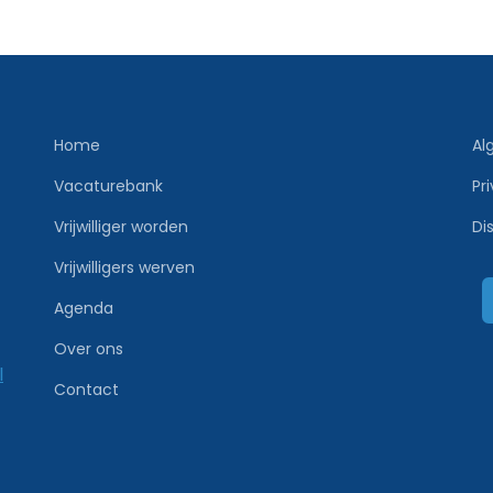
Home
Al
Vacaturebank
Pr
Vrijwilliger worden
Di
Vrijwilligers werven
Agenda
Over ons
l
Contact