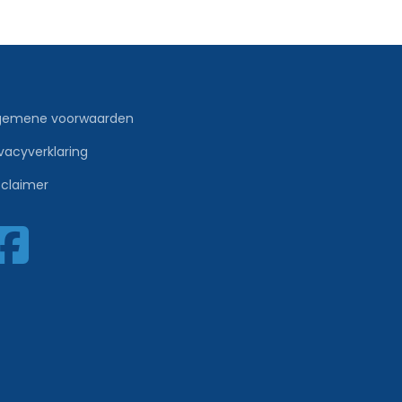
gemene voorwaarden
ivacyverklaring
sclaimer